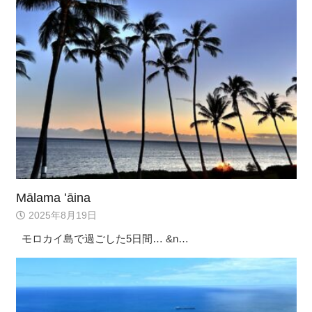
Mālama ʻāina
2025年8月19日
モロカイ島で過ごした5日間… &n…