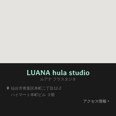
ルアナ フラスタジオ
仙台市青葉区本町二丁目12-2
location_on
ハイマート本町ビル ３階
アクセス情報
keyboard_arrow_right