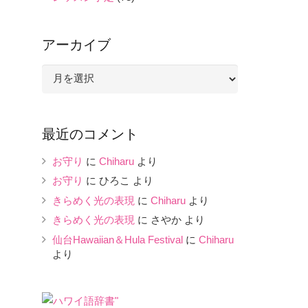
アーカイブ
ア
ー
カ
イ
最近のコメント
ブ
お守り
に
Chiharu
より
お守り
に
ひろこ
より
きらめく光の表現
に
Chiharu
より
きらめく光の表現
に
さやか
より
仙台Hawaiian＆Hula Festival
に
Chiharu
より