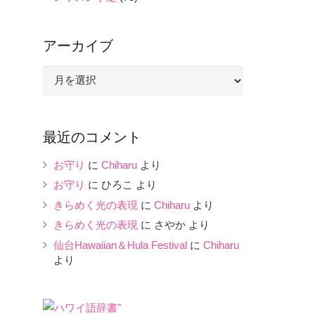
アーカイブ
ア
ー
カ
イ
最近のコメント
ブ
お守り
に
Chiharu
より
お守り
に
ひろこ
より
きらめく光の表現
に
Chiharu
より
きらめく光の表現
に
さやか
より
仙台Hawaiian＆Hula Festival
に
Chiharu
より