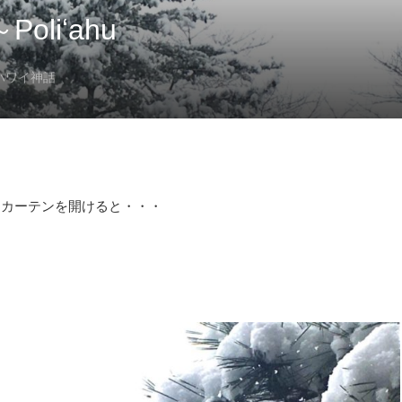
liʻahu
ハワイ神話
てカーテンを開けると・・・