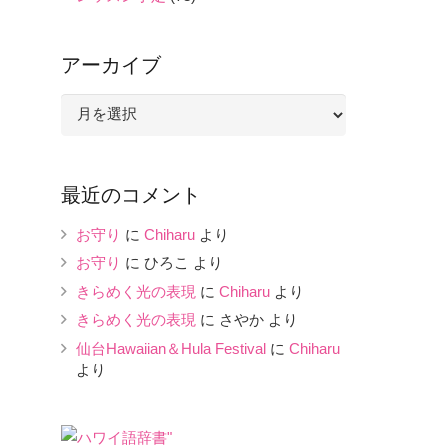
アーカイブ
ア
ー
カ
イ
最近のコメント
ブ
お守り
に
Chiharu
より
お守り
に
ひろこ
より
きらめく光の表現
に
Chiharu
より
きらめく光の表現
に
さやか
より
仙台Hawaiian＆Hula Festival
に
Chiharu
より