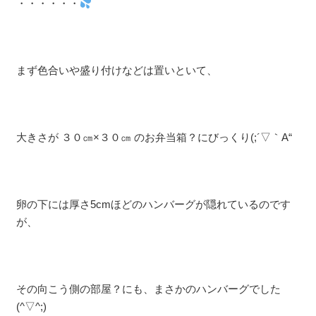
・・・・・・
まず色合いや盛り付けなどは置いといて、
大きさが ３０㎝×３０㎝ のお弁当箱？にびっくり(;´▽｀A“
卵の下には厚さ5cmほどのハンバーグが隠れているのです
が、
その向こう側の部屋？にも、まさかのハンバーグでした
(^▽^;)