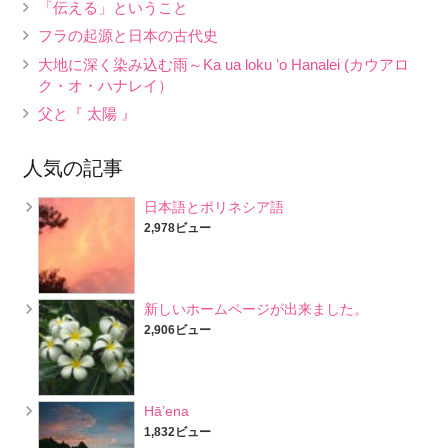
「伝える」ということ
フラの起源と日本の古代史
大地に深く染み込む雨～Ka ua loku ʻo Hanalei (カウアロ
ク・オ・ハナレイ）
父と『 太陽 』
人気の記事
日本語とポリネシア語
2,978ビュー
新しいホームページが出来ました。
2,906ビュー
Hā’ena
1,832ビュー