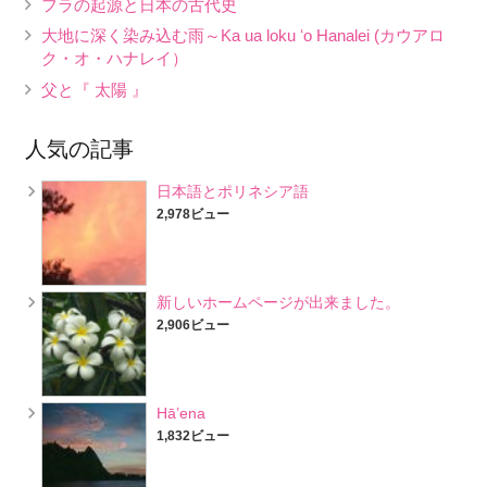
フラの起源と日本の古代史
大地に深く染み込む雨～Ka ua loku ʻo Hanalei (カウアロ
ク・オ・ハナレイ）
父と『 太陽 』
人気の記事
日本語とポリネシア語
2,978ビュー
新しいホームページが出来ました。
2,906ビュー
Hā’ena
1,832ビュー