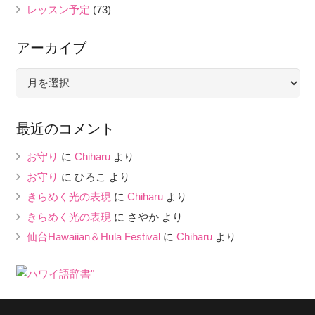
レッスン予定
(73)
アーカイブ
ア
ー
カ
最近のコメント
イ
ブ
お守り
に
Chiharu
より
お守り
に
ひろこ
より
きらめく光の表現
に
Chiharu
より
きらめく光の表現
に
さやか
より
仙台Hawaiian＆Hula Festival
に
Chiharu
より