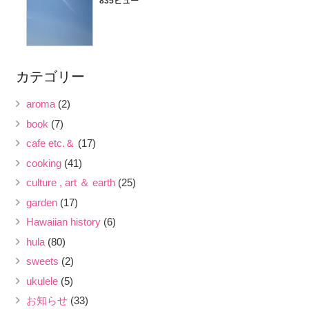
835ビュー
カテゴリー
aroma
(2)
book
(7)
cafe etc.＆
(17)
cooking
(41)
culture , art ＆ earth
(25)
garden
(17)
Hawaiian history
(6)
hula
(80)
sweets
(2)
ukulele
(5)
お知らせ
(33)