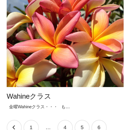
Wahineクラス
金曜Wahineクラス・・・ も…
投
1
…
4
5
6