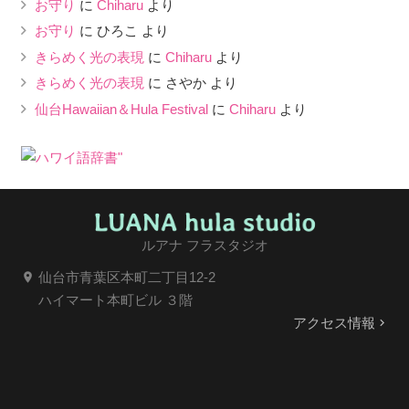
お守り
に
Chiharu
より
お守り
に
ひろこ
より
きらめく光の表現
に
Chiharu
より
きらめく光の表現
に
さやか
より
仙台Hawaiian＆Hula Festival
に
Chiharu
より
ルアナ フラスタジオ
仙台市青葉区本町二丁目12-2
location_on
ハイマート本町ビル ３階
アクセス情報
keyboard_arrow_right