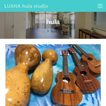
hula
ホーム
hula
(Page 7)