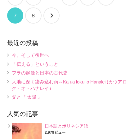
稿
ナ
7
8
ビ
ゲ
最近の投稿
ー
シ
今、そして後世へ
ョ
「伝える」ということ
フラの起源と日本の古代史
ン
大地に深く染み込む雨～Ka ua loku ʻo Hanalei (カウアロ
ク・オ・ハナレイ）
父と『 太陽 』
人気の記事
日本語とポリネシア語
2,979ビュー