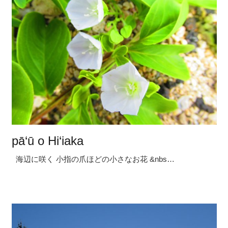
pā‘ū o Hi‘iaka
海辺に咲く 小指の爪ほどの小さなお花 &nbs…