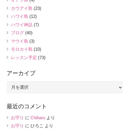
カウアイ島
(23)
ハワイ島
(12)
ハワイ神話
(7)
ブログ
(40)
マウイ島
(3)
モロカイ島
(10)
レッスン予定
(73)
アーカイブ
ア
ー
カ
最近のコメント
イ
ブ
お守り
に
Chiharu
より
お守り
に
ひろこ
より