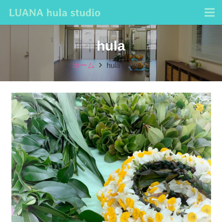
hula
ホーム
hula
(Page 5)