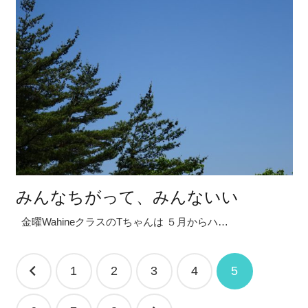
みんなちがって、みんないい
金曜WahineクラスのTちゃんは ５月からハ…
投
1
2
3
4
5
稿
ナ