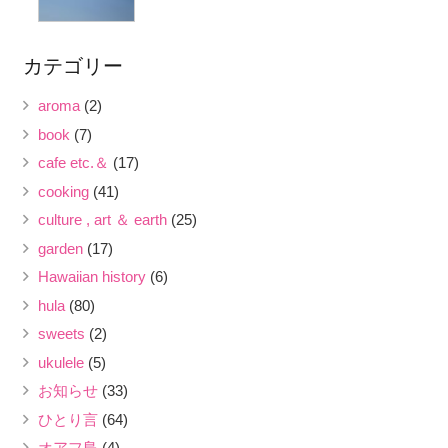
カテゴリー
aroma
(2)
book
(7)
cafe etc.＆
(17)
cooking
(41)
culture , art ＆ earth
(25)
garden
(17)
Hawaiian history
(6)
hula
(80)
sweets
(2)
ukulele
(5)
お知らせ
(33)
ひとり言
(64)
オアフ島
(4)