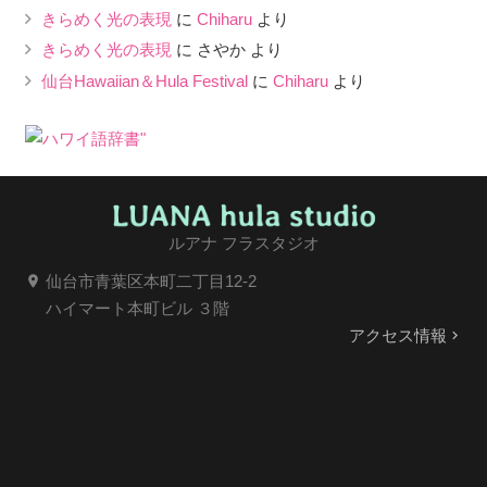
きらめく光の表現
に
Chiharu
より
きらめく光の表現
に
さやか
より
仙台Hawaiian＆Hula Festival
に
Chiharu
より
ルアナ フラスタジオ
仙台市青葉区本町二丁目12-2
location_on
ハイマート本町ビル ３階
アクセス情報
keyboard_arrow_right