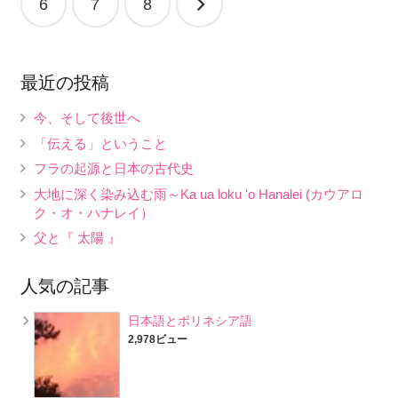
6
7
8
ビ
ゲ
最近の投稿
ー
シ
今、そして後世へ
ョ
「伝える」ということ
フラの起源と日本の古代史
ン
大地に深く染み込む雨～Ka ua loku ʻo Hanalei (カウアロ
ク・オ・ハナレイ）
父と『 太陽 』
人気の記事
日本語とポリネシア語
2,978ビュー