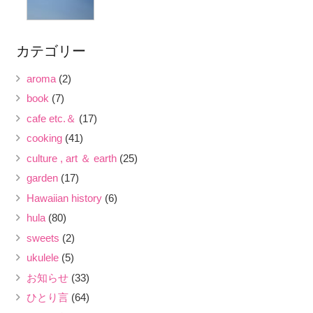
カテゴリー
aroma
(2)
book
(7)
cafe etc.＆
(17)
cooking
(41)
culture , art ＆ earth
(25)
garden
(17)
Hawaiian history
(6)
hula
(80)
sweets
(2)
ukulele
(5)
お知らせ
(33)
ひとり言
(64)