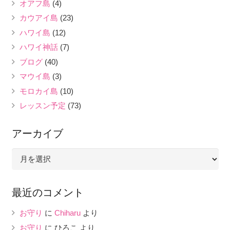
オアフ島
(4)
カウアイ島
(23)
ハワイ島
(12)
ハワイ神話
(7)
ブログ
(40)
マウイ島
(3)
モロカイ島
(10)
レッスン予定
(73)
アーカイブ
ア
ー
カ
最近のコメント
イ
ブ
お守り
に
Chiharu
より
お守り
に
ひろこ
より