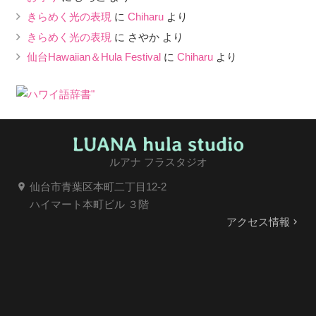
きらめく光の表現
に
Chiharu
より
きらめく光の表現
に
さやか
より
仙台Hawaiian＆Hula Festival
に
Chiharu
より
ルアナ フラスタジオ
仙台市青葉区本町二丁目12-2
location_on
ハイマート本町ビル ３階
アクセス情報
keyboard_arrow_right