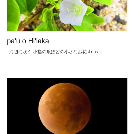
pā‘ū o Hi‘iaka
海辺に咲く 小指の爪ほどの小さなお花 &nbs…