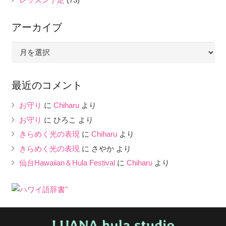
アーカイブ
ア
ー
カ
最近のコメント
イ
ブ
お守り
に
Chiharu
より
お守り
に
ひろこ
より
きらめく光の表現
に
Chiharu
より
きらめく光の表現
に
さやか
より
仙台Hawaiian＆Hula Festival
に
Chiharu
より