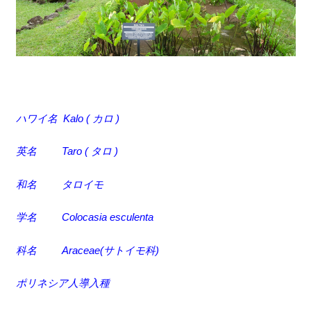
ハワイ名 Kalo ( カロ )
英名 Taro ( タロ )
和名 タロイモ
学名 Colocasia esculenta
科名 Araceae(サトイモ科)
ポリネシア人導入種