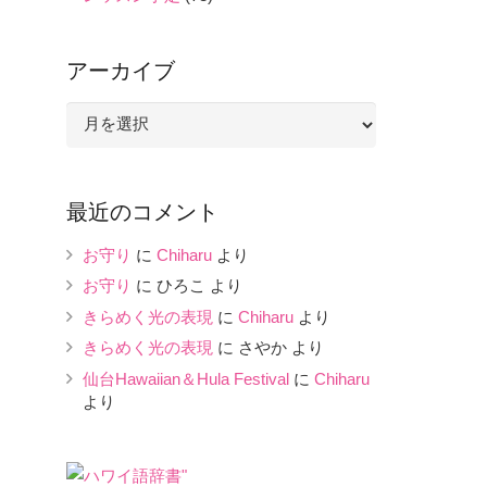
アーカイブ
ア
ー
カ
イ
最近のコメント
ブ
お守り
に
Chiharu
より
お守り
に
ひろこ
より
きらめく光の表現
に
Chiharu
より
きらめく光の表現
に
さやか
より
仙台Hawaiian＆Hula Festival
に
Chiharu
より