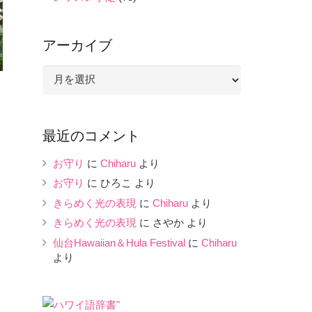
アーカイブ
ア
ー
カ
イ
最近のコメント
ブ
お守り
に
Chiharu
より
お守り
に
ひろこ
より
きらめく光の表現
に
Chiharu
より
きらめく光の表現
に
さやか
より
仙台Hawaiian＆Hula Festival
に
Chiharu
より