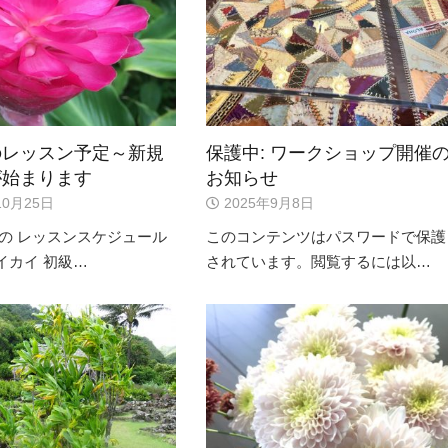
のレッスン予定～新規
保護中: ワークショップ開催
が始まります
お知らせ
10月25日
2025年9月8日
 の レッスンスケジュール
このコンテンツはパスワードで保護
イカイ 初級…
されています。閲覧するには以…