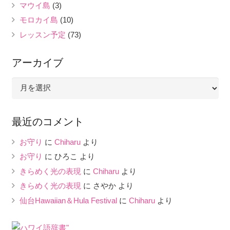
マウイ島
(3)
モロカイ島
(10)
レッスン予定
(73)
アーカイブ
ア
ー
カ
最近のコメント
イ
ブ
お守り
に
Chiharu
より
お守り
に
ひろこ
より
きらめく光の表現
に
Chiharu
より
きらめく光の表現
に
さやか
より
仙台Hawaiian＆Hula Festival
に
Chiharu
より