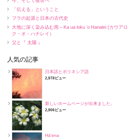
今、そして後世へ
「伝える」ということ
フラの起源と日本の古代史
大地に深く染み込む雨～Ka ua loku ʻo Hanalei (カウアロ
ク・オ・ハナレイ）
父と『 太陽 』
人気の記事
日本語とポリネシア語
2,978ビュー
新しいホームページが出来ました。
2,906ビュー
Hā’ena