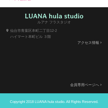
ルアナ フラスタジオ
仙台市青葉区本町二丁目12-2
location_on
ハイマート本町ビル ３階
アクセス情報
keyboard_arrow_right
会員専用ページへ
keyboard_arrow_right
Copyright 2018 LUANA hula studio. All Rights Reserved.